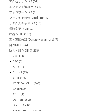
アクセサリ MOD
(61)
エフェクト追加 MOD
(2)
フォロワー MOD
(1)
マビノギ英雄伝 (Vindictus)
(70)
リテクスチャ MOD
(54)
景観変更 MOD
(2)
武器 MOD
(182)
真・三國無双 (Dynasty Warriors)
(7)
自作MOD
(44)
防具・服 MOD
(1,236)
7BCH
(4)
7BO
(7)
ADEC
(1)
BHUNP
(23)
CBBE
(446)
CBBE BodySlide
(248)
CHSBHC
(4)
CNHF
(1)
DemonFet
(2)
Dream Girl
(9)
Seraphim (7bUNP)
(2)