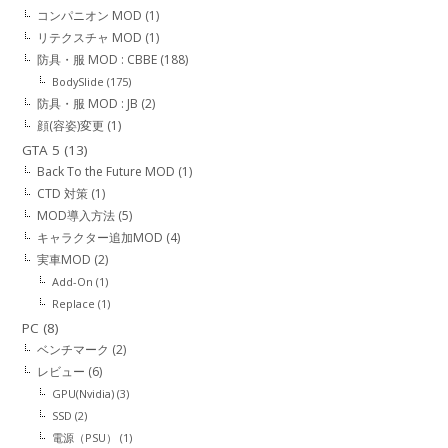
コンパニオン MOD
(1)
リテクスチャ MOD
(1)
防具・服 MOD : CBBE
(188)
BodySlide
(175)
防具・服 MOD : JB
(2)
顔(容姿)変更
(1)
GTA 5
(13)
Back To the Future MOD
(1)
CTD 対策
(1)
MOD導入方法
(5)
キャラクター追加MOD
(4)
実車MOD
(2)
Add-On
(1)
Replace
(1)
PC
(8)
ベンチマーク
(2)
レビュー
(6)
GPU(Nvidia)
(3)
SSD
(2)
電源（PSU）
(1)