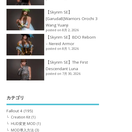
【Skyrim SE】
[GarudaB]Warriors Orochi 3
Wang Yuanji
posted on 8月 2, 2026
【Skyrim SE】BDO Reborn
– Nereid Armor
posted on 8月 1, 2026
【Skyrim SE】The First
Descendant Luna
posted on 7月 30, 2026
カテゴリ
Fallout 4
(195)
Creation Kit
(1)
HUD変更 MOD
(1)
MOD導入方法
(3)