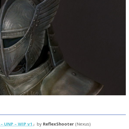
r – UNP – WIP v1
』by
ReflexShooter
(Nexus)