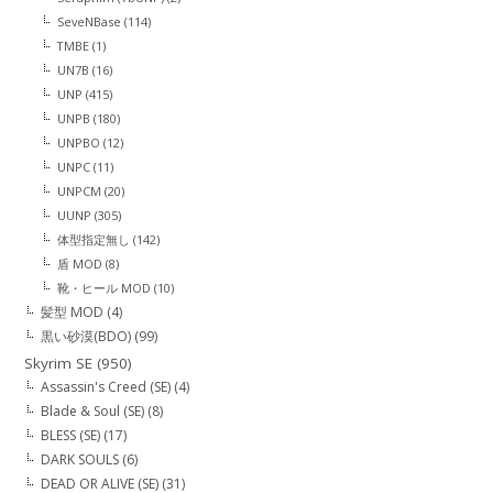
SeveNBase
(114)
TMBE
(1)
UN7B
(16)
UNP
(415)
UNPB
(180)
UNPBO
(12)
UNPC
(11)
UNPCM
(20)
UUNP
(305)
体型指定無し
(142)
盾 MOD
(8)
靴・ヒール MOD
(10)
髪型 MOD
(4)
黒い砂漠(BDO)
(99)
Skyrim SE
(950)
Assassin's Creed (SE)
(4)
Blade & Soul (SE)
(8)
BLESS (SE)
(17)
DARK SOULS
(6)
DEAD OR ALIVE (SE)
(31)