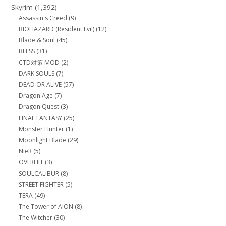
Skyrim
(1,392)
Assassin's Creed
(9)
BIOHAZARD (Resident Evil)
(12)
Blade & Soul
(45)
BLESS
(31)
CTD対策 MOD
(2)
DARK SOULS
(7)
DEAD OR ALIVE
(57)
Dragon Age
(7)
Dragon Quest
(3)
FINAL FANTASY
(25)
Monster Hunter
(1)
Moonlight Blade
(29)
NieR
(5)
OVERHIT
(3)
SOULCALIBUR
(8)
STREET FIGHTER
(5)
TERA
(49)
The Tower of AION
(8)
The Witcher
(30)