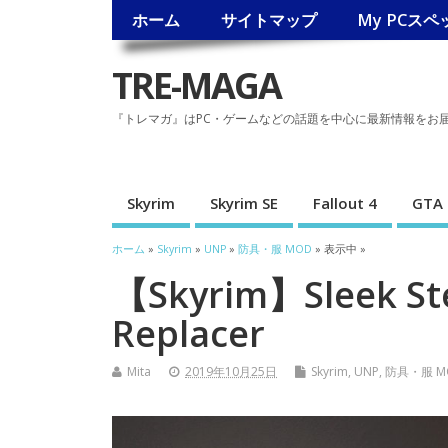
ホーム
サイトマップ
My PCスペ
TRE-MAGA
『トレマガ』はPC・ゲームなどの話題を中心に最新情報をお
Skyrim
Skyrim SE
Fallout 4
GTA 
ホーム
»
Skyrim
»
UNP
»
防具・服 MOD
» 表示中 »
【Skyrim】Sleek Stee
Replacer
Mita
2019年10月25日
Skyrim
,
UNP
,
防具・服 M