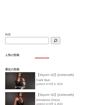
検索
人気の投稿
最近の投稿
【Skyrim SE】[Ashtoreth]
Dark Nun
posted on 8月 6, 2026
【Skyrim SE】[Ashtoreth]
Emotions Dress
posted on 8月 4, 2026