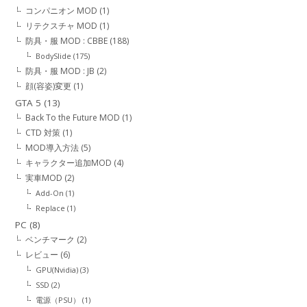
コンパニオン MOD
(1)
リテクスチャ MOD
(1)
防具・服 MOD : CBBE
(188)
BodySlide
(175)
防具・服 MOD : JB
(2)
顔(容姿)変更
(1)
GTA 5
(13)
Back To the Future MOD
(1)
CTD 対策
(1)
MOD導入方法
(5)
キャラクター追加MOD
(4)
実車MOD
(2)
Add-On
(1)
Replace
(1)
PC
(8)
ベンチマーク
(2)
レビュー
(6)
GPU(Nvidia)
(3)
SSD
(2)
電源（PSU）
(1)