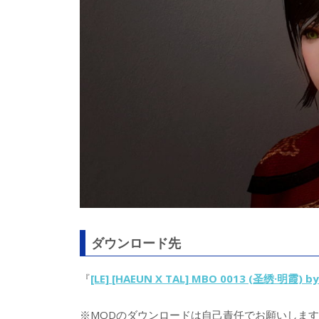
ダウンロード先
『
[LE] [HAEUN X TAL] MBO 0013 (圣绣·明霞) b
※MODのダウンロードは自己責任でお願いします