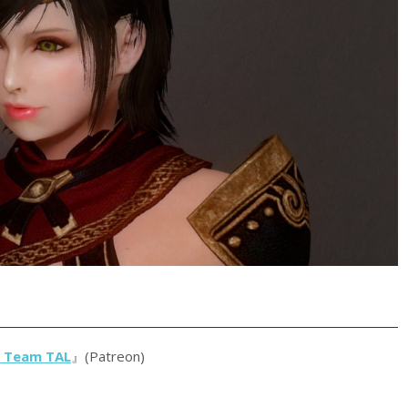
y Team TAL
』(Patreon)