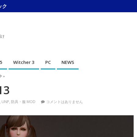
ック
届け
5
Witcher 3
PC
NEWS
中 »
13
,
UNP
,
防具・服 MOD
コメントはありません