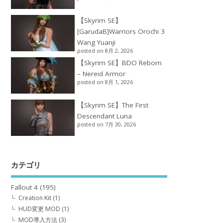
【Skyrim SE】
[GarudaB]Warriors Orochi 3
Wang Yuanji
posted on 8月 2, 2026
【Skyrim SE】BDO Reborn
– Nereid Armor
posted on 8月 1, 2026
【Skyrim SE】The First
Descendant Luna
posted on 7月 30, 2026
カテゴリ
Fallout 4
(195)
Creation Kit
(1)
HUD変更 MOD
(1)
MOD導入方法
(3)