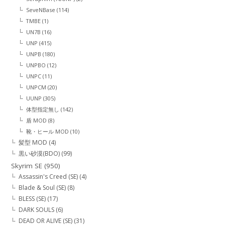
SeveNBase
(114)
TMBE
(1)
UN7B
(16)
UNP
(415)
UNPB
(180)
UNPBO
(12)
UNPC
(11)
UNPCM
(20)
UUNP
(305)
体型指定無し
(142)
盾 MOD
(8)
靴・ヒール MOD
(10)
髪型 MOD
(4)
黒い砂漠(BDO)
(99)
Skyrim SE
(950)
Assassin's Creed (SE)
(4)
Blade & Soul (SE)
(8)
BLESS (SE)
(17)
DARK SOULS
(6)
DEAD OR ALIVE (SE)
(31)