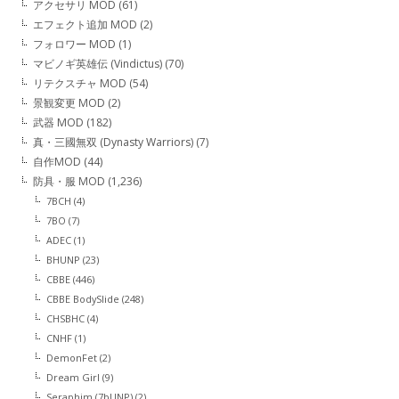
アクセサリ MOD
(61)
エフェクト追加 MOD
(2)
フォロワー MOD
(1)
マビノギ英雄伝 (Vindictus)
(70)
リテクスチャ MOD
(54)
景観変更 MOD
(2)
武器 MOD
(182)
真・三國無双 (Dynasty Warriors)
(7)
自作MOD
(44)
防具・服 MOD
(1,236)
7BCH
(4)
7BO
(7)
ADEC
(1)
BHUNP
(23)
CBBE
(446)
CBBE BodySlide
(248)
CHSBHC
(4)
CNHF
(1)
DemonFet
(2)
Dream Girl
(9)
Seraphim (7bUNP)
(2)