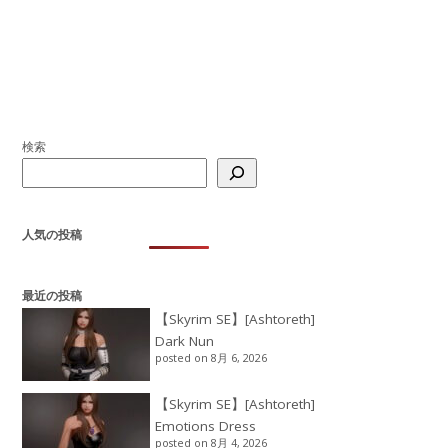
検索
人気の投稿
最近の投稿
【Skyrim SE】[Ashtoreth]
Dark Nun
posted on 8月 6, 2026
【Skyrim SE】[Ashtoreth]
Emotions Dress
posted on 8月 4, 2026