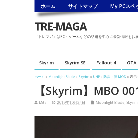
ホーム
サイトマップ
My PCスペ
TRE-MAGA
『トレマガ』はPC・ゲームなどの話題を中心に最新情報をお
Skyrim
Skyrim SE
Fallout 4
GTA 
ホーム
»
Moonlight Blade
»
Skyrim
»
UNP
»
防具・服 MOD
» 表示
【Skyrim】MBO 00
Mita
2019年10月24日
Moonlight Blade
,
Skyrim