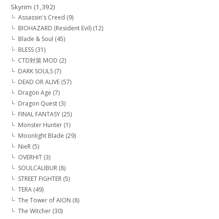
Skyrim
(1,392)
Assassin's Creed
(9)
BIOHAZARD (Resident Evil)
(12)
Blade & Soul
(45)
BLESS
(31)
CTD対策 MOD
(2)
DARK SOULS
(7)
DEAD OR ALIVE
(57)
Dragon Age
(7)
Dragon Quest
(3)
FINAL FANTASY
(25)
Monster Hunter
(1)
Moonlight Blade
(29)
NieR
(5)
OVERHIT
(3)
SOULCALIBUR
(8)
STREET FIGHTER
(5)
TERA
(49)
The Tower of AION
(8)
The Witcher
(30)