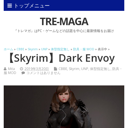
トップメニュー
TRE-MAGA
『トレマガ』はPC・ゲームなどの話題を中心に最新情報をお届け
ホーム
»
CBBE
»
Skyrim
»
UNP
»
体型指定無し
»
防具・服 MOD
» 表示中 »
【Skyrim】Dark Envoy
Mita
2019年3月20日
CBBE
,
Skyrim
,
UNP
,
体型指定無し
,
防具・
服 MOD
コメントはありません