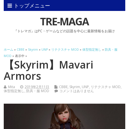
トップメニュー
TRE-MAGA
『トレマガ』はPC・ゲームなどの話題を中心に最新情報をお届け
ホーム
»
CBBE
»
Skyrim
»
UNP
»
リテクスチャ MOD
»
体型指定無し
»
防具・服
MOD
» 表示中 »
【Skyrim】Mavari
Armors
Mita
2019年2月11日
CBBE
,
Skyrim
,
UNP
,
リテクスチャ MOD
,
体型指定無し
,
防具・服 MOD
コメントはありません