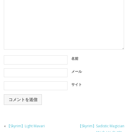
名前
メール
サイト
«
【Skyrim】Light Mavari
【Skyrim】Sadistic Magician