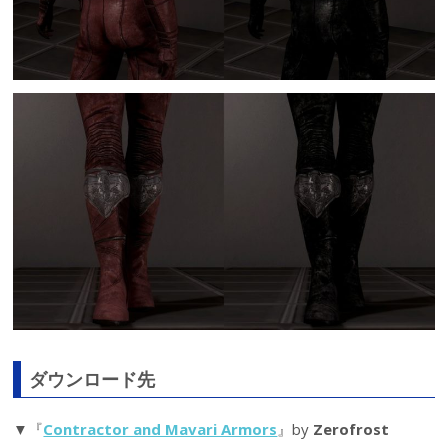
ダウンロード先
▼『
Contractor and Mavari Armors
』by
Zerofrost