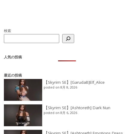
検索
人気の投稿
最近の投稿
【Skyrim SE】[GarudaB]Elf_Alice
posted on 8月 8, 2026
【Skyrim SE】[Ashtoreth] Dark Nun
posted on 8月 6, 2026
【Skyrim SE】[Ashtoreth] Emotions Dress