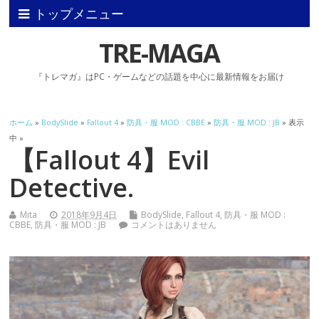
トップメニュー
TRE-MAGA
『トレマガ』はPC・ゲームなどの話題を中心に最新情報をお届け
ホーム
»
BodySlide
»
Fallout 4
»
防具・服 MOD : CBBE
»
防具・服 MOD : JB
» 表示
中 »
【Fallout 4】Evil
Detective.
Mita
2018年9月4日
BodySlide
,
Fallout 4
,
防具・服 MOD :
CBBE
,
防具・服 MOD : JB
コメントはありません