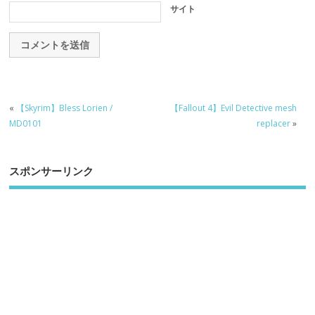
サイト
«
【Skyrim】Bless Lorien /
【Fallout 4】Evil Detective mesh
MD0101
replacer
»
スポンサーリンク