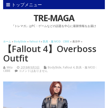
トップメニュー
TRE-MAGA
『トレマガ』はPC・ゲームなどの話題を中心に最新情報をお届け
ホーム
»
BodySlide
»
Fallout 4
»
防具・服 MOD : CBBE
» 表示中 »
【Fallout 4】Overboss
Outfit
Mita
2018年9月3日
BodySlide
,
Fallout 4
,
防具・服 MOD :
CBBE
コメントはありません