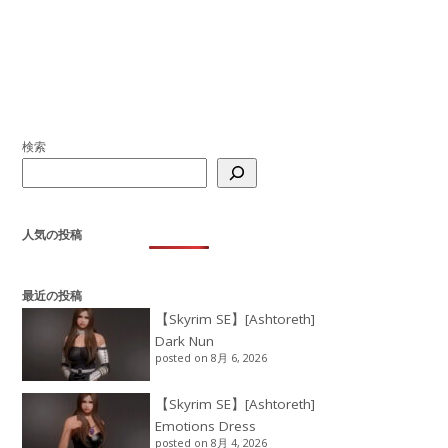
検索
人気の投稿
最近の投稿
【Skyrim SE】[Ashtoreth]
Dark Nun
posted on 8月 6, 2026
【Skyrim SE】[Ashtoreth]
Emotions Dress
posted on 8月 4, 2026