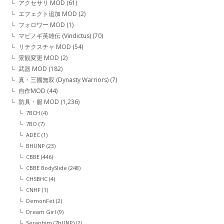
アクセサリ MOD
(61)
エフェクト追加 MOD
(2)
フォロワー MOD
(1)
マビノギ英雄伝 (Vindictus)
(70)
リテクスチャ MOD
(54)
景観変更 MOD
(2)
武器 MOD
(182)
真・三國無双 (Dynasty Warriors)
(7)
自作MOD
(44)
防具・服 MOD
(1,236)
7BCH
(4)
7BO
(7)
ADEC
(1)
BHUNP
(23)
CBBE
(446)
CBBE BodySlide
(248)
CHSBHC
(4)
CNHF
(1)
DemonFet
(2)
Dream Girl
(9)
Seraphim (7bUNP)
(2)