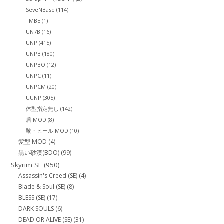
SeveNBase
(114)
TMBE
(1)
UN7B
(16)
UNP
(415)
UNPB
(180)
UNPBO
(12)
UNPC
(11)
UNPCM
(20)
UUNP
(305)
体型指定無し
(142)
盾 MOD
(8)
靴・ヒール MOD
(10)
髪型 MOD
(4)
黒い砂漠(BDO)
(99)
Skyrim SE
(950)
Assassin's Creed (SE)
(4)
Blade & Soul (SE)
(8)
BLESS (SE)
(17)
DARK SOULS
(6)
DEAD OR ALIVE (SE)
(31)