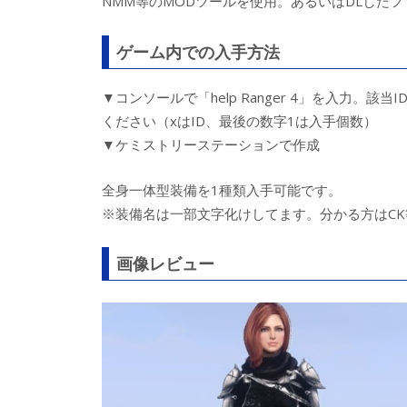
NMM等のMODツールを使用。あるいはDLしたフ
ゲーム内での入手方法
▼コンソールで「help Ranger 4」を入力。該当IDが
ください（xはID、最後の数字1は入手個数）
▼ケミストリーステーションで作成
全身一体型装備を1種類入手可能です。
※装備名は一部文字化けしてます。分かる方はC
画像レビュー