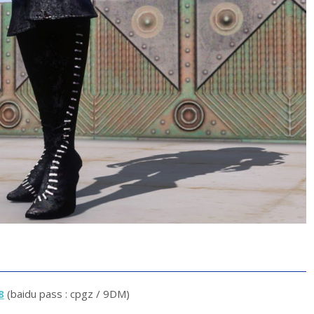
8
(baidu pass : cpgz / 9DM)