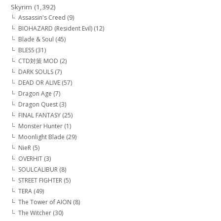
Skyrim
(1,392)
Assassin's Creed
(9)
BIOHAZARD (Resident Evil)
(12)
Blade & Soul
(45)
BLESS
(31)
CTD対策 MOD
(2)
DARK SOULS
(7)
DEAD OR ALIVE
(57)
Dragon Age
(7)
Dragon Quest
(3)
FINAL FANTASY
(25)
Monster Hunter
(1)
Moonlight Blade
(29)
NieR
(5)
OVERHIT
(3)
SOULCALIBUR
(8)
STREET FIGHTER
(5)
TERA
(49)
The Tower of AION
(8)
The Witcher
(30)