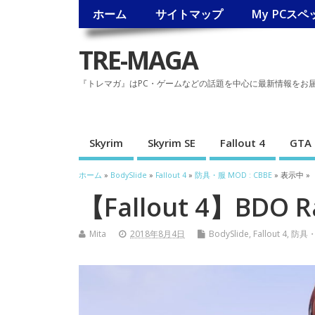
ホーム
サイトマップ
My PCスペ
TRE-MAGA
『トレマガ』はPC・ゲームなどの話題を中心に最新情報をお
Skyrim
Skyrim SE
Fallout 4
GTA 
ホーム
»
BodySlide
»
Fallout 4
»
防具・服 MOD : CBBE
» 表示中 »
【Fallout 4】BDO Ra
Mita
2018年8月4日
BodySlide
,
Fallout 4
,
防具・服