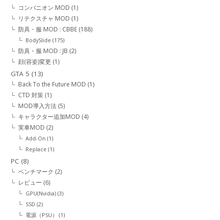
コンパニオン MOD
(1)
リテクスチャ MOD
(1)
防具・服 MOD : CBBE
(188)
BodySlide
(175)
防具・服 MOD : JB
(2)
顔(容姿)変更
(1)
GTA 5
(13)
Back To the Future MOD
(1)
CTD 対策
(1)
MOD導入方法
(5)
キャラクター追加MOD
(4)
実車MOD
(2)
Add-On
(1)
Replace
(1)
PC
(8)
ベンチマーク
(2)
レビュー
(6)
GPU(Nvidia)
(3)
SSD
(2)
電源（PSU）
(1)