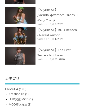
【Skyrim SE】
[GarudaB]Warriors Orochi 3
Wang Yuanji
posted on 8月 2, 2026
【Skyrim SE】BDO Reborn
– Nereid Armor
posted on 8月 1, 2026
【Skyrim SE】The First
Descendant Luna
posted on 7月 30, 2026
カテゴリ
Fallout 4
(195)
Creation Kit
(1)
HUD変更 MOD
(1)
MOD導入方法
(3)