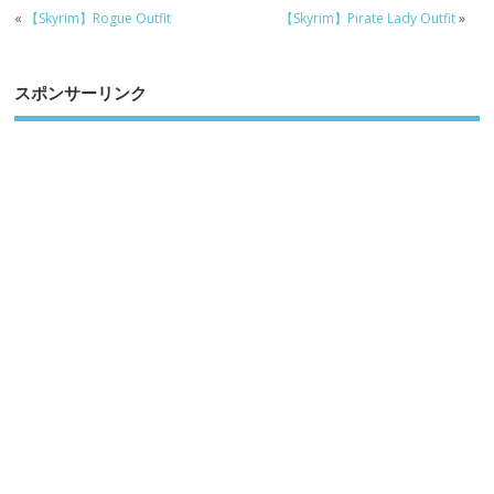
«
【Skyrim】Rogue Outfit
【Skyrim】Pirate Lady Outfit
»
スポンサーリンク