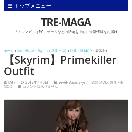
トップメニュー
TRE-MAGA
『トレマガ』はPC・ゲームなどの話題を中心に最新情報をお届け
ホーム
»
SeveNBase
»
Skyrim
»
武器 MOD
»
防具・服 MOD
» 表示中 »
【Skyrim】Primekiller
Outfit
Mita
2018年7月5日
SeveNBase
,
Skyrim
,
武器 MOD
,
防具・服
MOD
コメントはありません