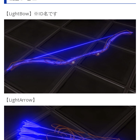
【LightBow】※ID名です
【LightArrow】