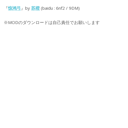
『
惊鸿弓
』by
苏橙
(baidu : 6nf2 / 9DM)
※MODのダウンロードは自己責任でお願いします