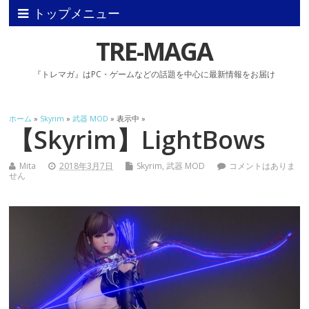
トップメニュー
TRE-MAGA
『トレマガ』はPC・ゲームなどの話題を中心に最新情報をお届け
ホーム
»
Skyrim
»
武器 MOD
» 表示中 »
【Skyrim】LightBows
Mita
2018年3月7日
Skyrim
,
武器 MOD
コメントはありま
せん