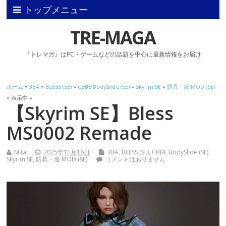
トップメニュー
TRE-MAGA
『トレマガ』はPC・ゲームなどの話題を中心に最新情報をお届け
ホーム
»
3BA
»
BLESS (SE)
»
CBBE BodySlide (SE)
»
Skyrim SE
»
防具・服 MOD (SE)
» 表示中 »
【Skyrim SE】Bless
MS0002 Remade
Mita
2025年11月16日
3BA
,
BLESS (SE)
,
CBBE BodySlide (SE)
,
Skyrim SE
,
防具・服 MOD (SE)
コメントはありません