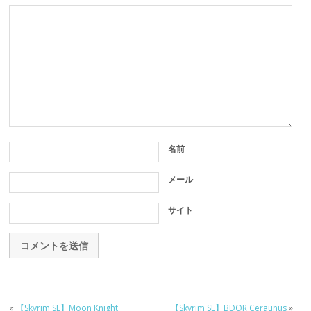
名前
メール
サイト
«
【Skyrim SE】Moon Knight
【Skyrim SE】BDOR Ceraunus
»