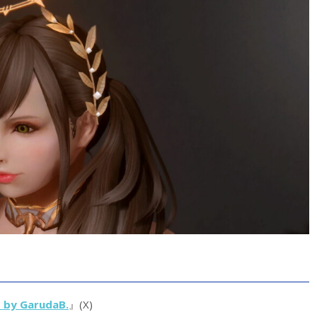
E by GarudaB.
』(X)