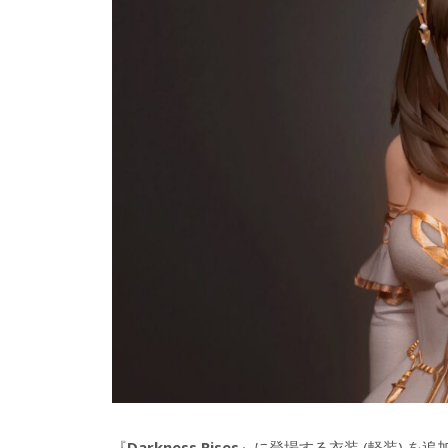
『
Darkness Rises
』に登場する衣装 (軽装) を追