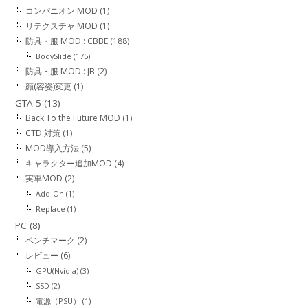
コンパニオン MOD
(1)
リテクスチャ MOD
(1)
防具・服 MOD : CBBE
(188)
BodySlide
(175)
防具・服 MOD : JB
(2)
顔(容姿)変更
(1)
GTA 5
(13)
Back To the Future MOD
(1)
CTD 対策
(1)
MOD導入方法
(5)
キャラクター追加MOD
(4)
実車MOD
(2)
Add-On
(1)
Replace
(1)
PC
(8)
ベンチマーク
(2)
レビュー
(6)
GPU(Nvidia)
(3)
SSD
(2)
電源（PSU）
(1)