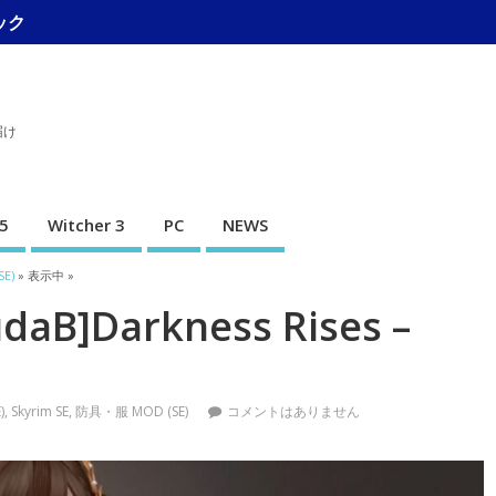
ック
届け
5
Witcher 3
PC
NEWS
E)
» 表示中 »
aB]Darkness Rises –
)
,
Skyrim SE
,
防具・服 MOD (SE)
コメントはありません