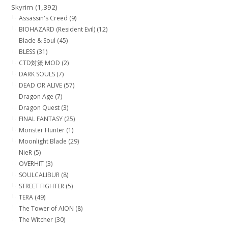
Skyrim
(1,392)
Assassin's Creed
(9)
BIOHAZARD (Resident Evil)
(12)
Blade & Soul
(45)
BLESS
(31)
CTD対策 MOD
(2)
DARK SOULS
(7)
DEAD OR ALIVE
(57)
Dragon Age
(7)
Dragon Quest
(3)
FINAL FANTASY
(25)
Monster Hunter
(1)
Moonlight Blade
(29)
NieR
(5)
OVERHIT
(3)
SOULCALIBUR
(8)
STREET FIGHTER
(5)
TERA
(49)
The Tower of AION
(8)
The Witcher
(30)