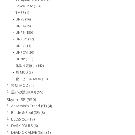
SeveNBase
(114)
TMBE
(1)
UN7B
(16)
UNP
(415)
UNPB
(180)
UNPBO
(12)
UNPC
(11)
UNPCM
(20)
UUNP
(305)
体型指定無し
(142)
盾 MOD
(8)
靴・ヒール MOD
(10)
髪型 MOD
(4)
黒い砂漠(BDO)
(99)
Skyrim SE
(950)
Assassin's Creed (SE)
(4)
Blade & Soul (SE)
(8)
BLESS (SE)
(17)
DARK SOULS
(6)
DEAD OR ALIVE (SE)
(31)