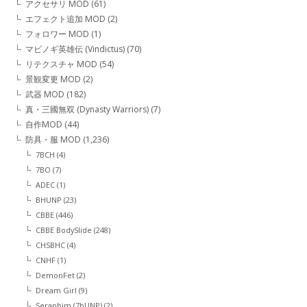
アクセサリ MOD
(61)
エフェクト追加 MOD
(2)
フォロワー MOD
(1)
マビノギ英雄伝 (Vindictus)
(70)
リテクスチャ MOD
(54)
景観変更 MOD
(2)
武器 MOD
(182)
真・三國無双 (Dynasty Warriors)
(7)
自作MOD
(44)
防具・服 MOD
(1,236)
7BCH
(4)
7BO
(7)
ADEC
(1)
BHUNP
(23)
CBBE
(446)
CBBE BodySlide
(248)
CHSBHC
(4)
CNHF
(1)
DemonFet
(2)
Dream Girl
(9)
Seraphim (7bUNP)
(2)