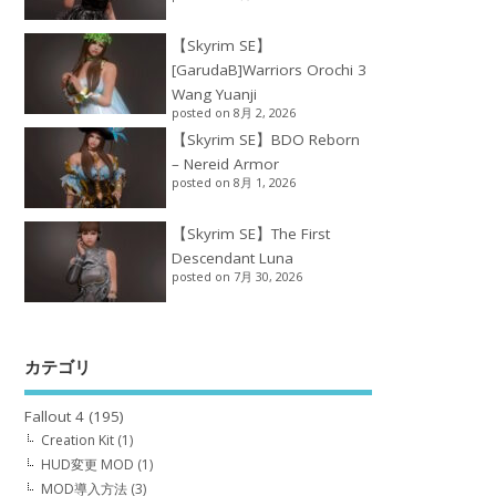
【Skyrim SE】
[GarudaB]Warriors Orochi 3
Wang Yuanji
posted on 8月 2, 2026
【Skyrim SE】BDO Reborn
– Nereid Armor
posted on 8月 1, 2026
【Skyrim SE】The First
Descendant Luna
posted on 7月 30, 2026
カテゴリ
Fallout 4
(195)
Creation Kit
(1)
HUD変更 MOD
(1)
MOD導入方法
(3)