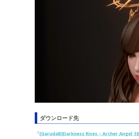
ダウンロード先
『
[GarudaB]Darkness Rises – Archer Angel_S