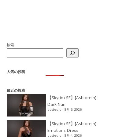
検索
人気の投稿
最近の投稿
【Skyrim SE】[Ashtoreth]
Dark Nun
posted on 8月 6, 2026
【Skyrim SE】[Ashtoreth]
Emotions Dress
posted on 8月 4, 2026