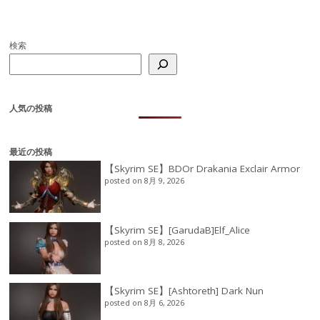
検索
人気の投稿
最近の投稿
【Skyrim SE】BDOr Drakania Exclair Armor
posted on 8月 9, 2026
【Skyrim SE】[GarudaB]Elf_Alice
posted on 8月 8, 2026
【Skyrim SE】[Ashtoreth] Dark Nun
posted on 8月 6, 2026