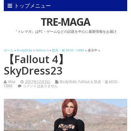
トップメニュー
TRE-MAGA
『トレマガ』はPC・ゲームなどの話題を中心に最新情報をお届け
ホーム
»
BodySlide
»
Fallout 4
»
防具・服 MOD : CBBE
» 表示中 »
【Fallout 4】
SkyDress23
Mita
2017年12月3日
BodySlide
,
Fallout 4
,
防具・服 MOD :
CBBE
コメントはありません