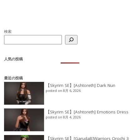
検索
人気の投稿
最近の投稿
【Skyrim SE】[Ashtoreth] Dark Nun
posted on 8月 6, 2026
【Skyrim SE】[Ashtoreth] Emotions Dress
posted on 8月 4, 2026
【Skyrim SE】[GarudaB]Warriors Orochi 3