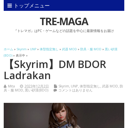
トップメニュー
TRE-MAGA
『トレマガ』はPC・ゲームなどの話題を中心に最新情報をお届け
ホーム
»
Skyrim
»
UNP
»
体型指定無し
»
武器 MOD
»
防具・服 MOD
»
黒い砂漠
(BDO)
» 表示中 »
【Skyrim】DM BDOR
Ladrakan
Mita
2023年12月2日
Skyrim
,
UNP
,
体型指定無し
,
武器 MOD
,
防
具・服 MOD
,
黒い砂漠(BDO)
コメントはありません