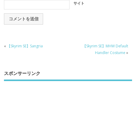
サイト
«
【Skyrim SE】Sangria
【Skyrim SE】MHW Default
Handler Costume
»
スポンサーリンク