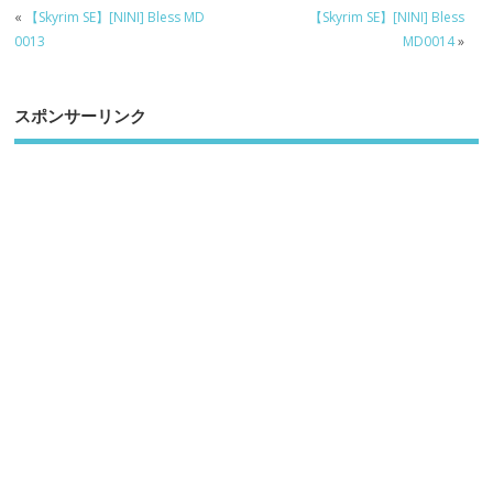
«
【Skyrim SE】[NINI] Bless MD
【Skyrim SE】[NINI] Bless
0013
MD0014
»
スポンサーリンク