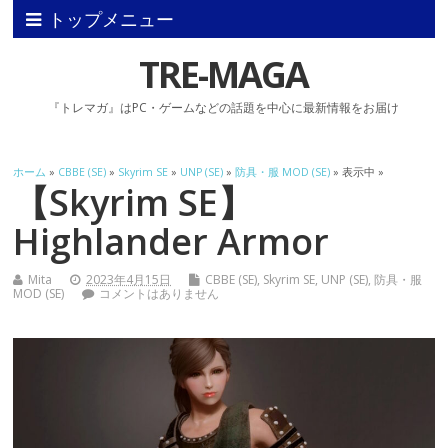
トップメニュー
TRE-MAGA
『トレマガ』はPC・ゲームなどの話題を中心に最新情報をお届け
ホーム
»
CBBE (SE)
»
Skyrim SE
»
UNP (SE)
»
防具・服 MOD (SE)
» 表示中 »
【Skyrim SE】
Highlander Armor
Mita
2023年4月15日
CBBE (SE)
,
Skyrim SE
,
UNP (SE)
,
防具・服
MOD (SE)
コメントはありません