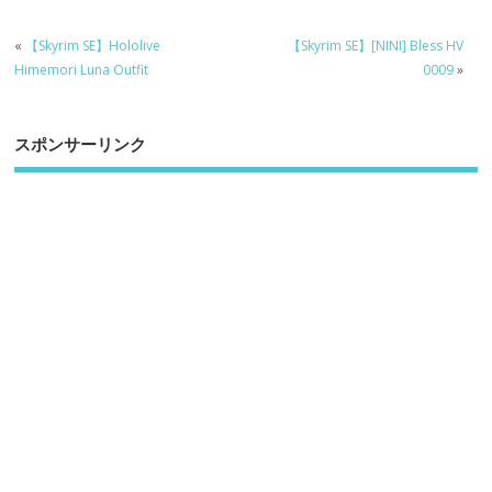
«
【Skyrim SE】Hololive
【Skyrim SE】[NINI] Bless HV
Himemori Luna Outfit
0009
»
スポンサーリンク