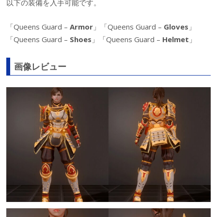
以下の装備を入手可能です。
「Queens Guard –
Armor
」「Queens Guard –
Gloves
」
「Queens Guard –
Shoes
」「Queens Guard –
Helmet
」
画像レビュー