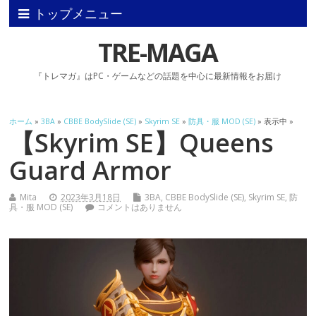
トップメニュー
TRE-MAGA
『トレマガ』はPC・ゲームなどの話題を中心に最新情報をお届け
ホーム
»
3BA
»
CBBE BodySlide (SE)
»
Skyrim SE
»
防具・服 MOD (SE)
» 表示中 »
【Skyrim SE】Queens
Guard Armor
Mita
2023年3月18日
3BA
,
CBBE BodySlide (SE)
,
Skyrim SE
,
防
具・服 MOD (SE)
コメントはありません