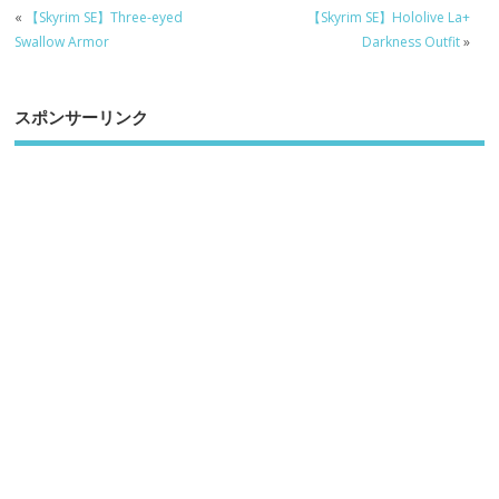
«
【Skyrim SE】Three-eyed
【Skyrim SE】Hololive La+
Swallow Armor
Darkness Outfit
»
スポンサーリンク