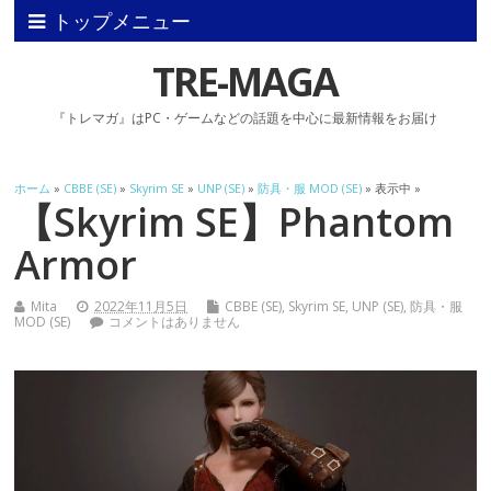
トップメニュー
TRE-MAGA
『トレマガ』はPC・ゲームなどの話題を中心に最新情報をお届け
ホーム
»
CBBE (SE)
»
Skyrim SE
»
UNP (SE)
»
防具・服 MOD (SE)
» 表示中 »
【Skyrim SE】Phantom
Armor
Mita
2022年11月5日
CBBE (SE)
,
Skyrim SE
,
UNP (SE)
,
防具・服
MOD (SE)
コメントはありません