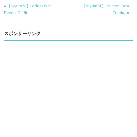
«
【Skyrim SE】Lodoss War
【Skyrim SE】Stalhrim Extra
Deedlit Outfit
Crafting
»
スポンサーリンク