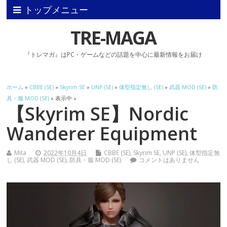
トップメニュー
TRE-MAGA
『トレマガ』はPC・ゲームなどの話題を中心に最新情報をお届け
ホーム
»
CBBE (SE)
»
Skyrim SE
»
UNP (SE)
»
体型指定無し (SE)
»
武器 MOD (SE)
»
防
具・服 MOD (SE)
» 表示中 »
【Skyrim SE】Nordic
Wanderer Equipment
Mita
2022年10月4日
CBBE (SE)
,
Skyrim SE
,
UNP (SE)
,
体型指定無
し (SE)
,
武器 MOD (SE)
,
防具・服 MOD (SE)
コメントはありません