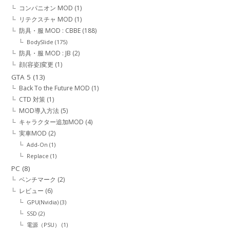
コンパニオン MOD
(1)
リテクスチャ MOD
(1)
防具・服 MOD : CBBE
(188)
BodySlide
(175)
防具・服 MOD : JB
(2)
顔(容姿)変更
(1)
GTA 5
(13)
Back To the Future MOD
(1)
CTD 対策
(1)
MOD導入方法
(5)
キャラクター追加MOD
(4)
実車MOD
(2)
Add-On
(1)
Replace
(1)
PC
(8)
ベンチマーク
(2)
レビュー
(6)
GPU(Nvidia)
(3)
SSD
(2)
電源（PSU）
(1)