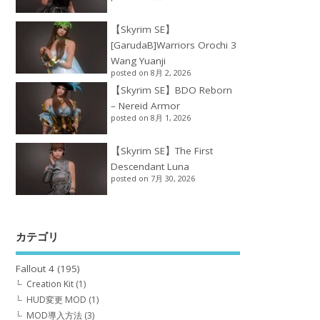
【Skyrim SE】
[GarudaB]Warriors Orochi 3
Wang Yuanji
posted on 8月 2, 2026
【Skyrim SE】BDO Reborn
– Nereid Armor
posted on 8月 1, 2026
【Skyrim SE】The First
Descendant Luna
posted on 7月 30, 2026
カテゴリ
Fallout 4
(195)
Creation Kit
(1)
HUD変更 MOD
(1)
MOD導入方法
(3)