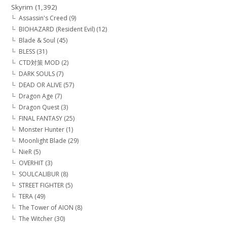
Skyrim
(1,392)
Assassin's Creed
(9)
BIOHAZARD (Resident Evil)
(12)
Blade & Soul
(45)
BLESS
(31)
CTD対策 MOD
(2)
DARK SOULS
(7)
DEAD OR ALIVE
(57)
Dragon Age
(7)
Dragon Quest
(3)
FINAL FANTASY
(25)
Monster Hunter
(1)
Moonlight Blade
(29)
NieR
(5)
OVERHIT
(3)
SOULCALIBUR
(8)
STREET FIGHTER
(5)
TERA
(49)
The Tower of AION
(8)
The Witcher
(30)