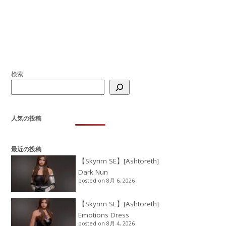
検索
人気の投稿
最近の投稿
【Skyrim SE】[Ashtoreth]
Dark Nun
posted on 8月 6, 2026
【Skyrim SE】[Ashtoreth]
Emotions Dress
posted on 8月 4, 2026