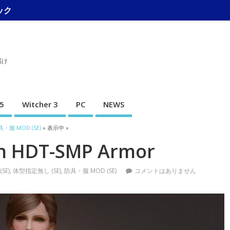
ック
届け
5
Witcher 3
PC
NEWS
・服 MOD (SE)
» 表示中 »
n HDT-SMP Armor
(SE)
,
体型指定無し (SE)
,
防具・服 MOD (SE)
コメントはありません