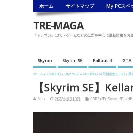
ホーム
サイトマップ
My PCスペ
TRE-MAGA
『トレマガ』はPC・ゲームなどの話題を中心に最新情報をお
Skyrim
Skyrim SE
Fallout 4
GTA 
ホーム
»
CBBE (SE)
»
Skyrim SE
»
UNP (SE)
»
体型指定無し (SE)
»
防具
【Skyrim SE】Kella
Mita
2022年6月10日
CBBE (SE)
,
Skyrim SE
,
UNP 