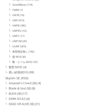
SeveNBase
(114)
TMBE
(1)
UN7B
(16)
UNP
(415)
UNPB
(180)
UNPBO
(12)
UNPC
(11)
UNPCM
(20)
UUNP
(305)
体型指定無し
(142)
盾 MOD
(8)
靴・ヒール MOD
(10)
髪型 MOD
(4)
黒い砂漠(BDO)
(99)
Skyrim SE
(950)
Assassin's Creed (SE)
(4)
Blade & Soul (SE)
(8)
BLESS (SE)
(17)
DARK SOULS
(6)
DEAD OR ALIVE (SE)
(31)