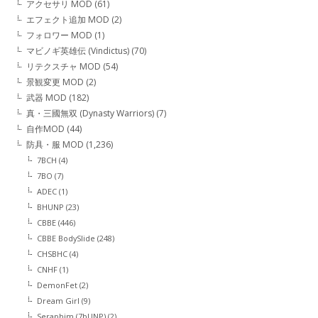
アクセサリ MOD
(61)
エフェクト追加 MOD
(2)
フォロワー MOD
(1)
マビノギ英雄伝 (Vindictus)
(70)
リテクスチャ MOD
(54)
景観変更 MOD
(2)
武器 MOD
(182)
真・三國無双 (Dynasty Warriors)
(7)
自作MOD
(44)
防具・服 MOD
(1,236)
7BCH
(4)
7BO
(7)
ADEC
(1)
BHUNP
(23)
CBBE
(446)
CBBE BodySlide
(248)
CHSBHC
(4)
CNHF
(1)
DemonFet
(2)
Dream Girl
(9)
Seraphim (7bUNP)
(2)