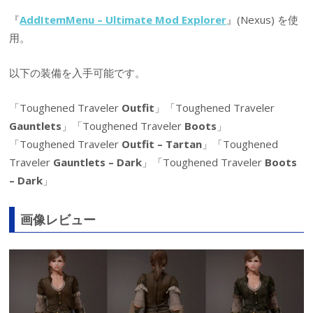
『
AddItemMenu – Ultimate Mod Explorer
』(Nexus) を使
用。
以下の装備を入手可能です。
「Toughened Traveler
Outfit
」「Toughened Traveler
Gauntlets
」「Toughened Traveler
Boots
」
「Toughened Traveler
Outfit – Tartan
」「Toughened
Traveler
Gauntlets – Dark
」「Toughened Traveler
Boots
– Dark
」
画像レビュー