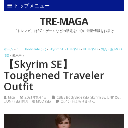
トップメニュー
TRE-MAGA
『トレマガ』はPC・ゲームなどの話題を中心に最新情報をお届け
ホーム
»
CBBE BodySlide (SE)
»
Skyrim SE
»
UNP (SE)
»
UUNP (SE)
»
防具・服 MOD
(SE)
» 表示中 »
【Skyrim SE】
Toughened Traveler
Outfit
Mita
2021年9月4日
CBBE BodySlide (SE)
,
Skyrim SE
,
UNP (SE)
,
UUNP (SE)
,
防具・服 MOD (SE)
コメントはありません