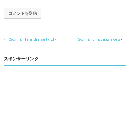
«
【Skyrim】Tera_Elin_Santa_E17
【Skyrim】Christmas Jewels
»
スポンサーリンク