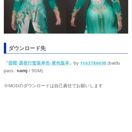
ダウンロード先
『
甜橙-遥夜行套装单色-黄色版本
』by
1163786698
(baidu
pass :
namj
/ 9DM)
※MODのダウンロードは自己責任でお願いします