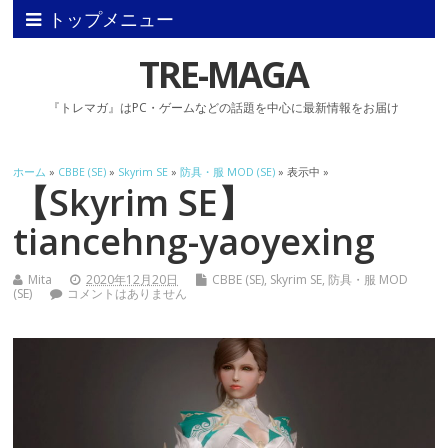
トップメニュー
TRE-MAGA
『トレマガ』はPC・ゲームなどの話題を中心に最新情報をお届け
ホーム
»
CBBE (SE)
»
Skyrim SE
»
防具・服 MOD (SE)
» 表示中 »
【Skyrim SE】
tiancehng-yaoyexing
Mita
2020年12月20日
CBBE (SE)
,
Skyrim SE
,
防具・服 MOD
(SE)
コメントはありません