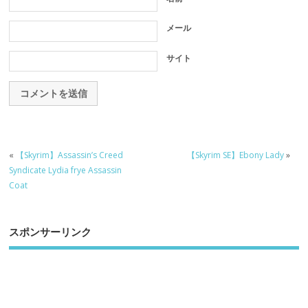
メール
サイト
«
【Skyrim】Assassin’s Creed
【Skyrim SE】Ebony Lady
»
Syndicate Lydia frye Assassin
Coat
スポンサーリンク