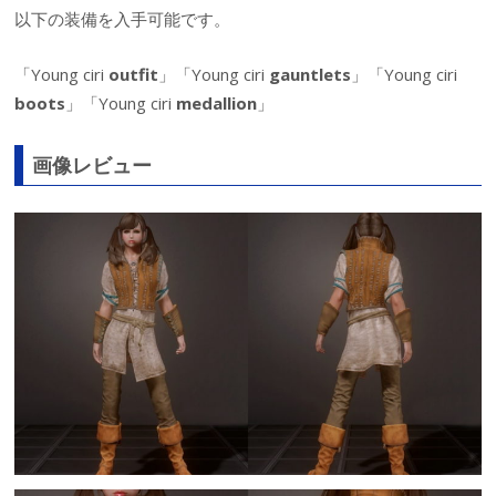
以下の装備を入手可能です。
「Young ciri
outfit
」「Young ciri
gauntlets
」「Young ciri
boots
」「Young ciri
medallion
」
画像レビュー