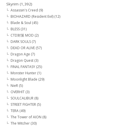
Skyrim
(1,392)
Assassin's Creed
(9)
BIOHAZARD (Resident Evil)
(12)
Blade & Soul
(45)
BLESS
(31)
CTD対策 MOD
(2)
DARK SOULS
(7)
DEAD OR ALIVE
(57)
Dragon Age
(7)
Dragon Quest
(3)
FINAL FANTASY
(25)
Monster Hunter
(1)
Moonlight Blade
(29)
NieR
(5)
OVERHIT
(3)
SOULCALIBUR
(8)
STREET FIGHTER
(5)
TERA
(49)
The Tower of AION
(8)
The Witcher
(30)