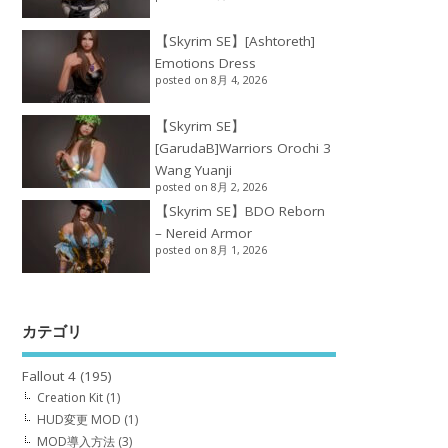
【Skyrim SE】[Ashtoreth]
Emotions Dress
posted on 8月 4, 2026
【Skyrim SE】
[GarudaB]Warriors Orochi 3
Wang Yuanji
posted on 8月 2, 2026
【Skyrim SE】BDO Reborn
– Nereid Armor
posted on 8月 1, 2026
カテゴリ
Fallout 4
(195)
Creation Kit
(1)
HUD変更 MOD
(1)
MOD導入方法
(3)