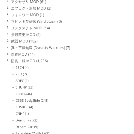
アクセサリ MOD
(61)
エフェクト追加 MOD
(2)
フォロワー MOD
(1)
マビノギ英雄伝 (Vindictus)
(70)
リテクスチャ MOD
(54)
景観変更 MOD
(2)
武器 MOD
(182)
真・三國無双 (Dynasty Warriors)
(7)
自作MOD
(44)
防具・服 MOD
(1,236)
7BCH
(4)
7BO
(7)
ADEC
(1)
BHUNP
(23)
CBBE
(446)
CBBE BodySlide
(248)
CHSBHC
(4)
CNHF
(1)
DemonFet
(2)
Dream Girl
(9)
Seraphim (7bUNP)
(2)