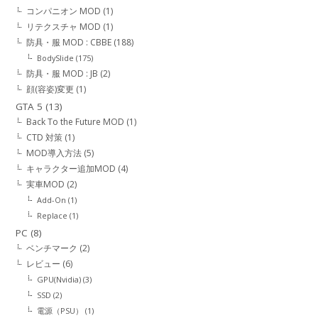
コンパニオン MOD
(1)
リテクスチャ MOD
(1)
防具・服 MOD : CBBE
(188)
BodySlide
(175)
防具・服 MOD : JB
(2)
顔(容姿)変更
(1)
GTA 5
(13)
Back To the Future MOD
(1)
CTD 対策
(1)
MOD導入方法
(5)
キャラクター追加MOD
(4)
実車MOD
(2)
Add-On
(1)
Replace
(1)
PC
(8)
ベンチマーク
(2)
レビュー
(6)
GPU(Nvidia)
(3)
SSD
(2)
電源（PSU）
(1)