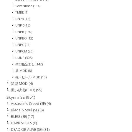
SeveNBase
(114)
TMBE
(1)
UN7B
(16)
UNP
(415)
UNPB
(180)
UNPBO
(12)
UNPC
(11)
UNPCM
(20)
UUNP
(305)
体型指定無し
(142)
盾 MOD
(8)
靴・ヒール MOD
(10)
髪型 MOD
(4)
黒い砂漠(BDO)
(99)
Skyrim SE
(951)
Assassin's Creed (SE)
(4)
Blade & Soul (SE)
(8)
BLESS (SE)
(17)
DARK SOULS
(6)
DEAD OR ALIVE (SE)
(31)