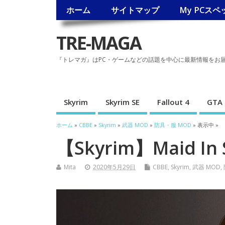
ホーム
サイトマップ
My PCスペ
TRE-MAGA
『トレマガ』はPC・ゲームなどの話題を中心に最新情報をお
Skyrim
Skyrim SE
Fallout 4
GTA 
ホーム
»
CBBE
»
Skyrim
»
武器 MOD
»
防具・服 MOD
» 表示中 »
【Skyrim】Maid In 
Mita
2020年5月29日
CBBE
,
Skyrim
,
武器 MOD
,