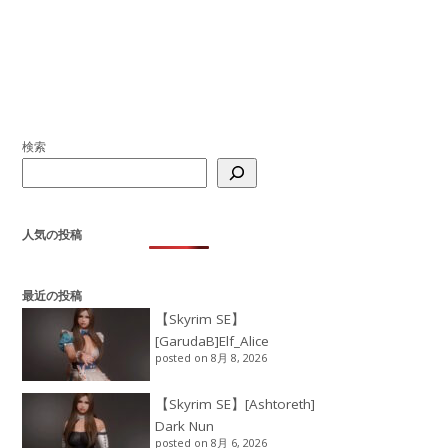
検索
人気の投稿
最近の投稿
【Skyrim SE】
[GarudaB]Elf_Alice
posted on 8月 8, 2026
【Skyrim SE】[Ashtoreth]
Dark Nun
posted on 8月 6, 2026