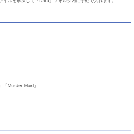
ァイルを解凍して「Data」フォルダ内に手動で入れます。
VC」「Murder Maid」