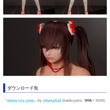
ダウンロード先
『
dama cos-smp
』by
yiliang626
(baidu pass :
9l9k
/ 9DM)