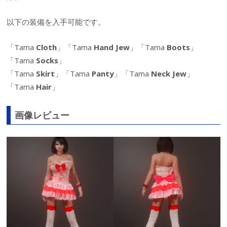
以下の装備を入手可能です。
「Tama
Cloth
」「Tama
Hand Jew
」「Tama
Boots
」
「Tama
Socks
」
「Tama
Skirt
」「Tama
Panty
」「Tama
Neck Jew
」
「Tama
Hair
」
画像レビュー