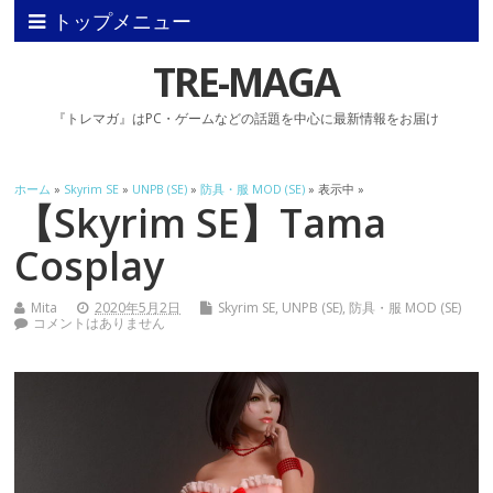
トップメニュー
TRE-MAGA
『トレマガ』はPC・ゲームなどの話題を中心に最新情報をお届け
ホーム
»
Skyrim SE
»
UNPB (SE)
»
防具・服 MOD (SE)
» 表示中 »
【Skyrim SE】Tama
Cosplay
Mita
2020年5月2日
Skyrim SE
,
UNPB (SE)
,
防具・服 MOD (SE)
コメントはありません