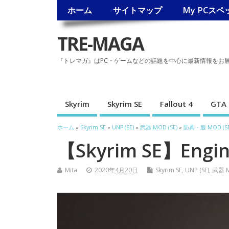
ホーム
サイトマップ
My PCスペ
TRE-MAGA
『トレマガ』はPC・ゲームなどの話題を中心に最新情報をお
Skyrim
Skyrim SE
Fallout 4
GTA 
ホーム
»
Skyrim SE
»
UNP (SE)
»
武器 MOD (SE)
»
防具・服 MOD (SE
【Skyrim SE】Engine
Mita
2020年4月20日
Skyrim SE
,
UNP (SE)
,
武器 M