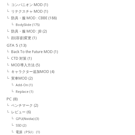
コンパニオン MOD
(1)
リテクスチャ MOD
(1)
防具・服 MOD : CBBE
(188)
BodySlide
(175)
防具・服 MOD : JB
(2)
顔(容姿)変更
(1)
GTA 5
(13)
Back To the Future MOD
(1)
CTD 対策
(1)
MOD導入方法
(5)
キャラクター追加MOD
(4)
実車MOD
(2)
Add-On
(1)
Replace
(1)
PC
(8)
ベンチマーク
(2)
レビュー
(6)
GPU(Nvidia)
(3)
SSD
(2)
電源（PSU）
(1)