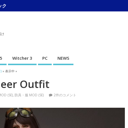
ック
届け
5
Witcher 3
PC
NEWS
)
» 表示中 »
er Outfit
OD (SE)
,
防具・服 MOD (SE)
2件のコメント