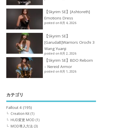
【Skyrim SE】[Ashtoreth]
Emotions Dress
posted on 8月 4, 2026
【Skyrim SE】
[GarudaB]Warriors Orochi 3
Wang Yuanji
posted on 8月 2, 2026
【Skyrim SE】BDO Reborn
– Nereid Armor
posted on 8月 1, 2026
カテゴリ
Fallout 4
(195)
Creation Kit
(1)
HUD変更 MOD
(1)
MOD導入方法
(3)