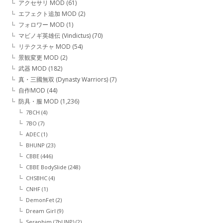
アクセサリ MOD
(61)
エフェクト追加 MOD
(2)
フォロワー MOD
(1)
マビノギ英雄伝 (Vindictus)
(70)
リテクスチャ MOD
(54)
景観変更 MOD
(2)
武器 MOD
(182)
真・三國無双 (Dynasty Warriors)
(7)
自作MOD
(44)
防具・服 MOD
(1,236)
7BCH
(4)
7BO
(7)
ADEC
(1)
BHUNP
(23)
CBBE
(446)
CBBE BodySlide
(248)
CHSBHC
(4)
CNHF
(1)
DemonFet
(2)
Dream Girl
(9)
Seraphim (7bUNP)
(2)