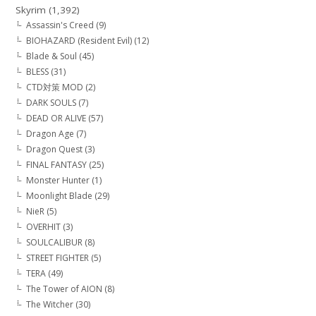
Skyrim
(1,392)
Assassin's Creed
(9)
BIOHAZARD (Resident Evil)
(12)
Blade & Soul
(45)
BLESS
(31)
CTD対策 MOD
(2)
DARK SOULS
(7)
DEAD OR ALIVE
(57)
Dragon Age
(7)
Dragon Quest
(3)
FINAL FANTASY
(25)
Monster Hunter
(1)
Moonlight Blade
(29)
NieR
(5)
OVERHIT
(3)
SOULCALIBUR
(8)
STREET FIGHTER
(5)
TERA
(49)
The Tower of AION
(8)
The Witcher
(30)