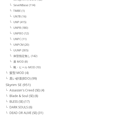
SeveNBase
(114)
TMBE
(1)
UN7B
(16)
UNP
(415)
UNPB
(180)
UNPBO
(12)
UNPC
(11)
UNPCM
(20)
UUNP
(305)
体型指定無し
(142)
盾 MOD
(8)
靴・ヒール MOD
(10)
髪型 MOD
(4)
黒い砂漠(BDO)
(99)
Skyrim SE
(951)
Assassin's Creed (SE)
(4)
Blade & Soul (SE)
(8)
BLESS (SE)
(17)
DARK SOULS
(6)
DEAD OR ALIVE (SE)
(31)