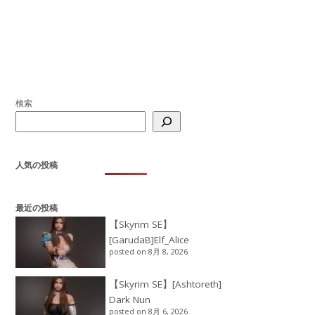
検索
人気の投稿
最近の投稿
【Skyrim SE】
[GarudaB]Elf_Alice
posted on 8月 8, 2026
【Skyrim SE】[Ashtoreth]
Dark Nun
posted on 8月 6, 2026