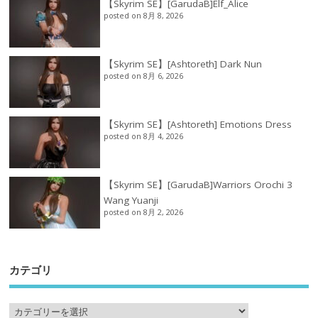
【Skyrim SE】[GarudaB]Elf_Alice
posted on 8月 8, 2026
【Skyrim SE】[Ashtoreth] Dark Nun
posted on 8月 6, 2026
【Skyrim SE】[Ashtoreth] Emotions Dress
posted on 8月 4, 2026
【Skyrim SE】[GarudaB]Warriors Orochi 3
Wang Yuanji
posted on 8月 2, 2026
カテゴリ