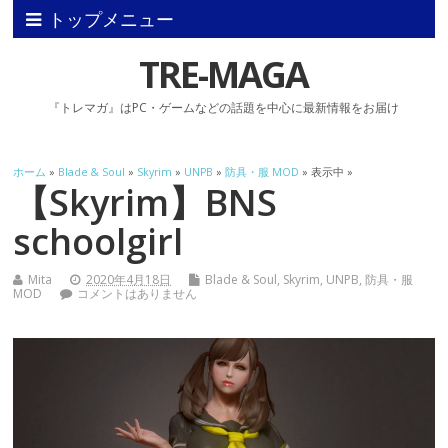
トップメニュー
TRE-MAGA
『トレマガ』はPC・ゲームなどの話題を中心に最新情報をお届け
ホーム
»
Blade & Soul
»
Skyrim
»
UNPB
»
防具・服 MOD
» 表示中 »
【Skyrim】BNS
schoolgirl
Mita
2020年4月18日
Blade & Soul
,
Skyrim
,
UNPB
,
防具・服
MOD
コメントはありません