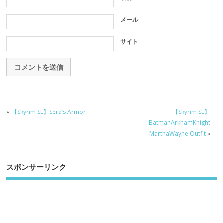
メール
サイト
«
【Skyrim SE】Sera’s Armor
【Skyrim SE】
BatmanArkhamKnight
MarthaWayne Outfit
»
スポンサーリンク