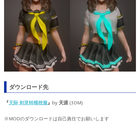
ダウンロード先
『
天际 剑灵转模校服
』
by
天涯
(3DM)
※MODのダウンロードは自己責任でお願いします