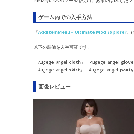
NMM等のMODツールを使用。あるいはDLしたフ
ゲーム内での入手方法
『
AddItemMenu – Ultimate Mod Explorer
』(
以下の装備を入手可能です。
「Augege_angel_
cloth
」「Augege_angel_
glove
「Augege_angel_
skirt
」「Augege_angel_
panty
画像レビュー