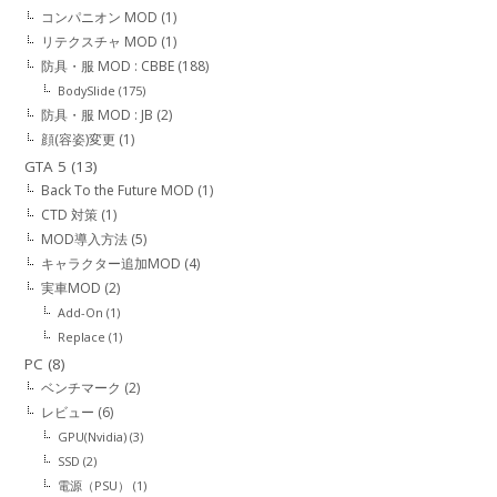
コンパニオン MOD
(1)
リテクスチャ MOD
(1)
防具・服 MOD : CBBE
(188)
BodySlide
(175)
防具・服 MOD : JB
(2)
顔(容姿)変更
(1)
GTA 5
(13)
Back To the Future MOD
(1)
CTD 対策
(1)
MOD導入方法
(5)
キャラクター追加MOD
(4)
実車MOD
(2)
Add-On
(1)
Replace
(1)
PC
(8)
ベンチマーク
(2)
レビュー
(6)
GPU(Nvidia)
(3)
SSD
(2)
電源（PSU）
(1)