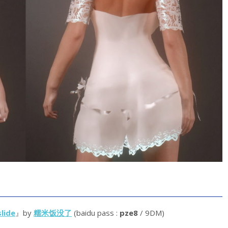
lide
』by
糯米饭没了
(baidu pass :
pze8
/ 9DM)