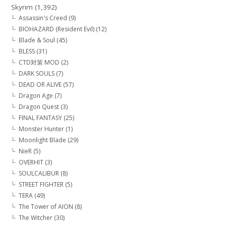
Skyrim
(1,392)
Assassin's Creed
(9)
BIOHAZARD (Resident Evil)
(12)
Blade & Soul
(45)
BLESS
(31)
CTD対策 MOD
(2)
DARK SOULS
(7)
DEAD OR ALIVE
(57)
Dragon Age
(7)
Dragon Quest
(3)
FINAL FANTASY
(25)
Monster Hunter
(1)
Moonlight Blade
(29)
NieR
(5)
OVERHIT
(3)
SOULCALIBUR
(8)
STREET FIGHTER
(5)
TERA
(49)
The Tower of AION
(8)
The Witcher
(30)