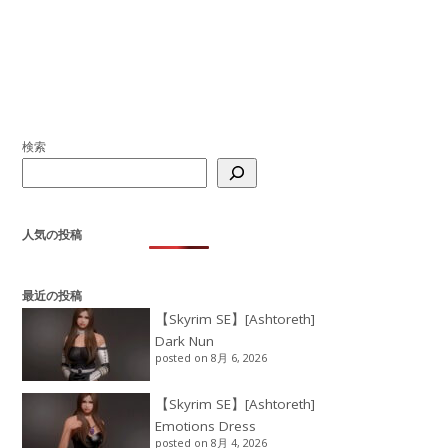
検索
人気の投稿
最近の投稿
【Skyrim SE】[Ashtoreth]
Dark Nun
posted on 8月 6, 2026
【Skyrim SE】[Ashtoreth]
Emotions Dress
posted on 8月 4, 2026