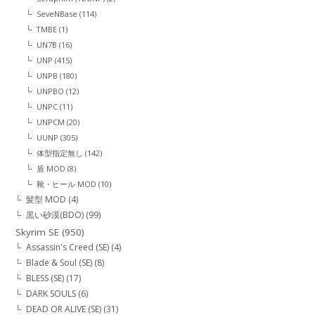
SeveNBase
(114)
TMBE
(1)
UN7B
(16)
UNP
(415)
UNPB
(180)
UNPBO
(12)
UNPC
(11)
UNPCM
(20)
UUNP
(305)
体型指定無し
(142)
盾 MOD
(8)
靴・ヒール MOD
(10)
髪型 MOD
(4)
黒い砂漠(BDO)
(99)
Skyrim SE
(950)
Assassin's Creed (SE)
(4)
Blade & Soul (SE)
(8)
BLESS (SE)
(17)
DARK SOULS
(6)
DEAD OR ALIVE (SE)
(31)