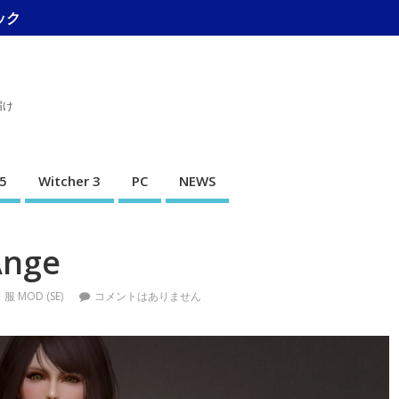
ック
届け
5
Witcher 3
PC
NEWS
Ange
服 MOD (SE)
コメントはありません