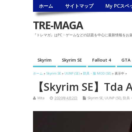
ホーム
サイトマップ
My PCスペ
TRE-MAGA
『トレマガ』はPC・ゲームなどの話題を中心に最新情報をお
Skyrim
Skyrim SE
Fallout 4
GTA 
ホーム
»
Skyrim SE
»
UUNP (SE)
»
防具・服 MOD (SE)
» 表示中 »
【Skyrim SE】Tda 
Mita
2020年4月2日
Skyrim SE
,
UUNP (SE)
,
防具・