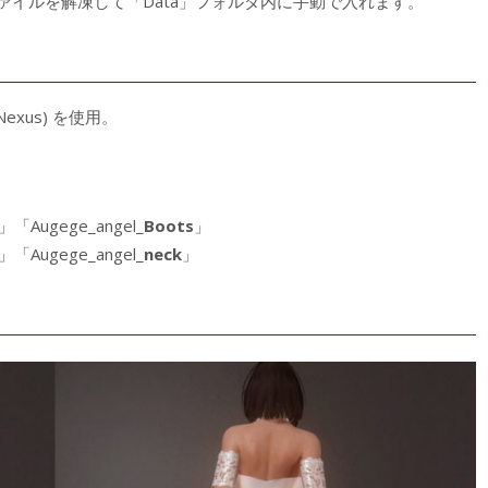
ァイルを解凍して「Data」フォルダ内に手動で入れます。
Nexus) を使用。
」「Augege_angel_
Boots
」
」「Augege_angel_
neck
」