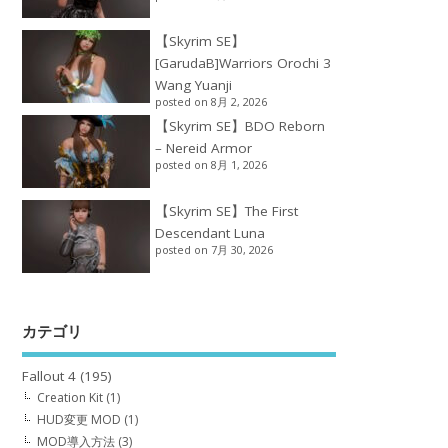
【Skyrim SE】
[GarudaB]Warriors Orochi 3
Wang Yuanji
posted on 8月 2, 2026
【Skyrim SE】BDO Reborn
– Nereid Armor
posted on 8月 1, 2026
【Skyrim SE】The First
Descendant Luna
posted on 7月 30, 2026
カテゴリ
Fallout 4
(195)
Creation Kit
(1)
HUD変更 MOD
(1)
MOD導入方法
(3)