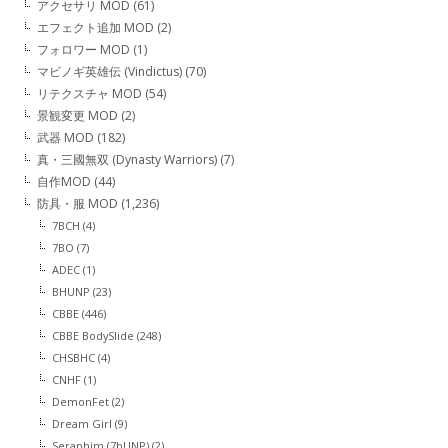
アクセサリ MOD
(61)
エフェクト追加 MOD
(2)
フォロワー MOD
(1)
マビノギ英雄伝 (Vindictus)
(70)
リテクスチャ MOD
(54)
景観変更 MOD
(2)
武器 MOD
(182)
真・三國無双 (Dynasty Warriors)
(7)
自作MOD
(44)
防具・服 MOD
(1,236)
7BCH
(4)
7BO
(7)
ADEC
(1)
BHUNP
(23)
CBBE
(446)
CBBE BodySlide
(248)
CHSBHC
(4)
CNHF
(1)
DemonFet
(2)
Dream Girl
(9)
Seraphim (7bUNP)
(2)