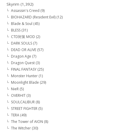
Skyrim
(1,392)
Assassin's Creed
(9)
BIOHAZARD (Resident Evil)
(12)
Blade & Soul
(45)
BLESS
(31)
CTD対策 MOD
(2)
DARK SOULS
(7)
DEAD OR ALIVE
(57)
Dragon Age
(7)
Dragon Quest
(3)
FINAL FANTASY
(25)
Monster Hunter
(1)
Moonlight Blade
(29)
NieR
(5)
OVERHIT
(3)
SOULCALIBUR
(8)
STREET FIGHTER
(5)
TERA
(49)
The Tower of AION
(8)
The Witcher
(30)