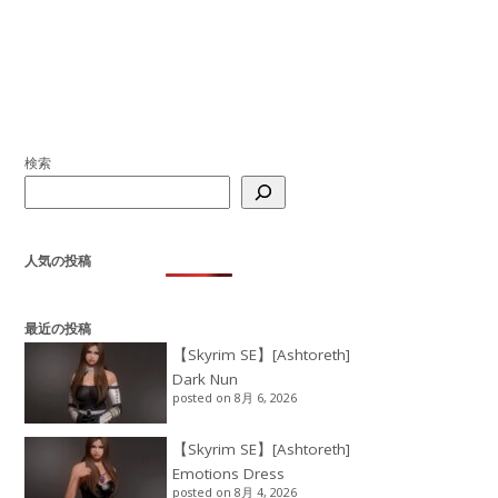
検索
人気の投稿
最近の投稿
【Skyrim SE】[Ashtoreth]
Dark Nun
posted on 8月 6, 2026
【Skyrim SE】[Ashtoreth]
Emotions Dress
posted on 8月 4, 2026