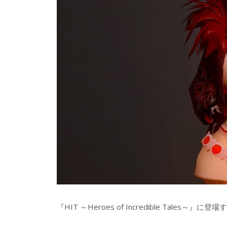
『HIT ～Heroes of Incredible Tale