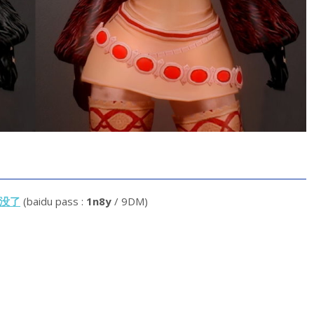
没了
(baidu pass :
1n8y
/ 9DM)