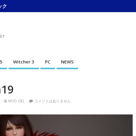
ック
届け
5
Witcher 3
PC
NEWS
a19
服 MOD (SE)
コメントはありません