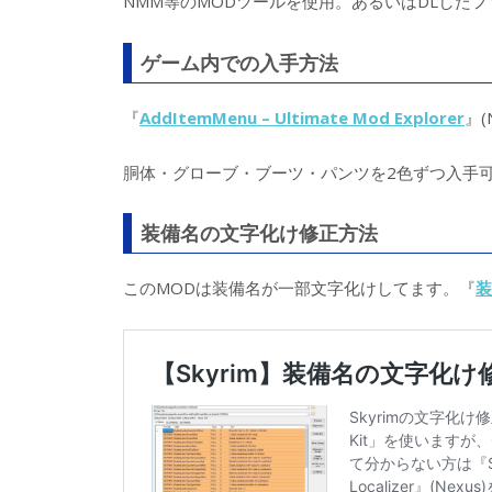
NMM等のMODツールを使用。あるいはDLしたフ
ゲーム内での入手方法
『
AddItemMenu – Ultimate Mod Explorer
』(
胴体・グローブ・ブーツ・パンツを2色ずつ入手
装備名の文字化け修正方法
このMODは装備名が一部文字化けしてます。『
装