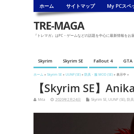
ホーム
サイトマップ
My PCスペ
TRE-MAGA
『トレマガ』はPC・ゲームなどの話題を中心に最新情報をお
Skyrim
Skyrim SE
Fallout 4
GTA 
ホーム
»
Skyrim SE
»
UUNP (SE)
»
防具・服 MOD (SE)
» 表示中 »
【Skyrim SE】Anik
Mita
2020年2月24日
Skyrim SE
,
UUNP (SE)
,
防具・