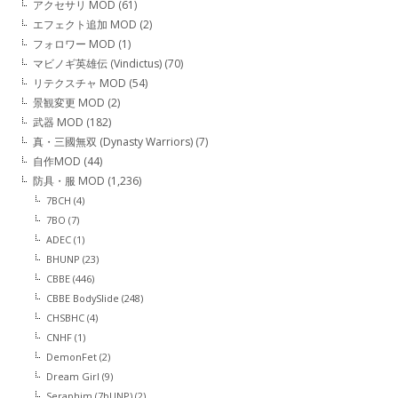
アクセサリ MOD
(61)
エフェクト追加 MOD
(2)
フォロワー MOD
(1)
マビノギ英雄伝 (Vindictus)
(70)
リテクスチャ MOD
(54)
景観変更 MOD
(2)
武器 MOD
(182)
真・三國無双 (Dynasty Warriors)
(7)
自作MOD
(44)
防具・服 MOD
(1,236)
7BCH
(4)
7BO
(7)
ADEC
(1)
BHUNP
(23)
CBBE
(446)
CBBE BodySlide
(248)
CHSBHC
(4)
CNHF
(1)
DemonFet
(2)
Dream Girl
(9)
Seraphim (7bUNP)
(2)