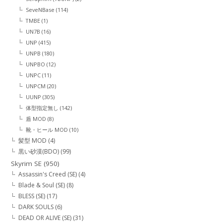
SeveNBase
(114)
TMBE
(1)
UN7B
(16)
UNP
(415)
UNPB
(180)
UNPBO
(12)
UNPC
(11)
UNPCM
(20)
UUNP
(305)
体型指定無し
(142)
盾 MOD
(8)
靴・ヒール MOD
(10)
髪型 MOD
(4)
黒い砂漠(BDO)
(99)
Skyrim SE
(950)
Assassin's Creed (SE)
(4)
Blade & Soul (SE)
(8)
BLESS (SE)
(17)
DARK SOULS
(6)
DEAD OR ALIVE (SE)
(31)