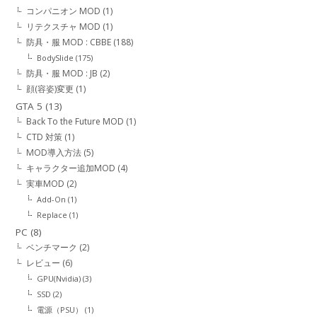
コンパニオン MOD
(1)
リテクスチャ MOD
(1)
防具・服 MOD : CBBE
(188)
BodySlide
(175)
防具・服 MOD : JB
(2)
顔(容姿)変更
(1)
GTA 5
(13)
Back To the Future MOD
(1)
CTD 対策
(1)
MOD導入方法
(5)
キャラクター追加MOD
(4)
実車MOD
(2)
Add-On
(1)
Replace
(1)
PC
(8)
ベンチマーク
(2)
レビュー
(6)
GPU(Nvidia)
(3)
SSD
(2)
電源（PSU）
(1)