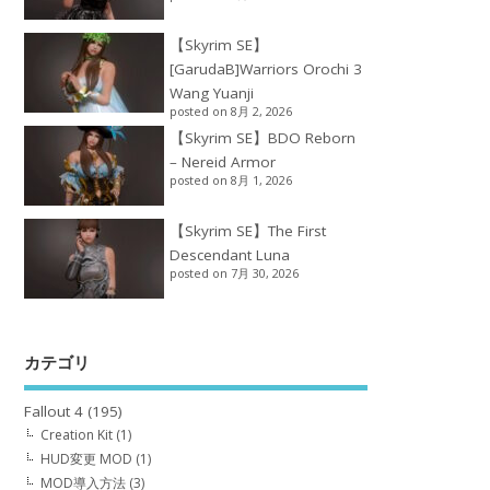
【Skyrim SE】
[GarudaB]Warriors Orochi 3
Wang Yuanji
posted on 8月 2, 2026
【Skyrim SE】BDO Reborn
– Nereid Armor
posted on 8月 1, 2026
【Skyrim SE】The First
Descendant Luna
posted on 7月 30, 2026
カテゴリ
Fallout 4
(195)
Creation Kit
(1)
HUD変更 MOD
(1)
MOD導入方法
(3)