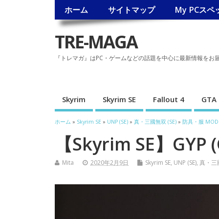
ホーム
サイトマップ
My PCスペ
TRE-MAGA
『トレマガ』はPC・ゲームなどの話題を中心に最新情報をお
Skyrim
Skyrim SE
Fallout 4
GTA 
ホーム
»
Skyrim SE
»
UNP (SE)
»
真・三國無双 (SE)
»
防具・服 MOD (
【Skyrim SE】GYP (
Mita
2020年2月9日
Skyrim SE
,
UNP (SE)
,
真・三國