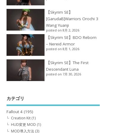
【Skyrim SE】
[GarudaB]Warriors Orochi 3
Wang Yuanji
posted on 8月 2, 2026
【Skyrim SE】BDO Reborn
– Nereid Armor
posted on 8月 1, 2026
【Skyrim SE】The First
Descendant Luna
posted on 7月 30, 2026
カテゴリ
Fallout 4
(195)
Creation Kit
(1)
HUD変更 MOD
(1)
MOD導入方法
(3)