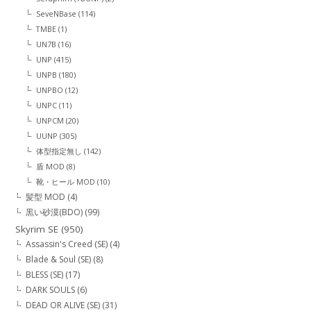
SeveNBase
(114)
TMBE
(1)
UN7B
(16)
UNP
(415)
UNPB
(180)
UNPBO
(12)
UNPC
(11)
UNPCM
(20)
UUNP
(305)
体型指定無し
(142)
盾 MOD
(8)
靴・ヒール MOD
(10)
髪型 MOD
(4)
黒い砂漠(BDO)
(99)
Skyrim SE
(950)
Assassin's Creed (SE)
(4)
Blade & Soul (SE)
(8)
BLESS (SE)
(17)
DARK SOULS
(6)
DEAD OR ALIVE (SE)
(31)