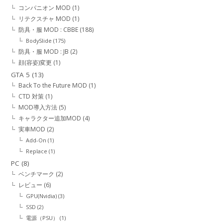
コンパニオン MOD
(1)
リテクスチャ MOD
(1)
防具・服 MOD : CBBE
(188)
BodySlide
(175)
防具・服 MOD : JB
(2)
顔(容姿)変更
(1)
GTA 5
(13)
Back To the Future MOD
(1)
CTD 対策
(1)
MOD導入方法
(5)
キャラクター追加MOD
(4)
実車MOD
(2)
Add-On
(1)
Replace
(1)
PC
(8)
ベンチマーク
(2)
レビュー
(6)
GPU(Nvidia)
(3)
SSD
(2)
電源（PSU）
(1)