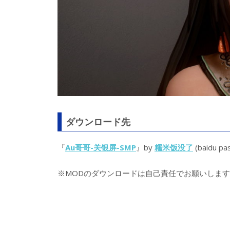
ダウンロード先
『
Au哥哥-关银屏-SMP
』by
糯米饭没了
(baidu pas
※MODのダウンロードは自己責任でお願いします