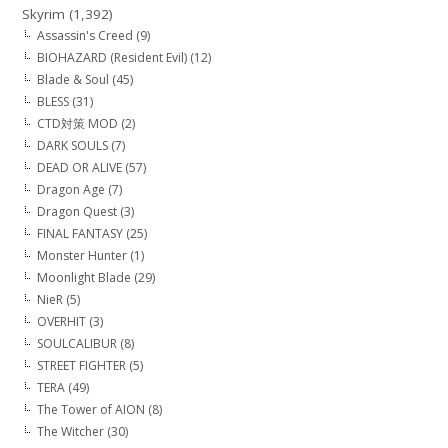
Skyrim
(1,392)
Assassin's Creed
(9)
BIOHAZARD (Resident Evil)
(12)
Blade & Soul
(45)
BLESS
(31)
CTD対策 MOD
(2)
DARK SOULS
(7)
DEAD OR ALIVE
(57)
Dragon Age
(7)
Dragon Quest
(3)
FINAL FANTASY
(25)
Monster Hunter
(1)
Moonlight Blade
(29)
NieR
(5)
OVERHIT
(3)
SOULCALIBUR
(8)
STREET FIGHTER
(5)
TERA
(49)
The Tower of AION
(8)
The Witcher
(30)