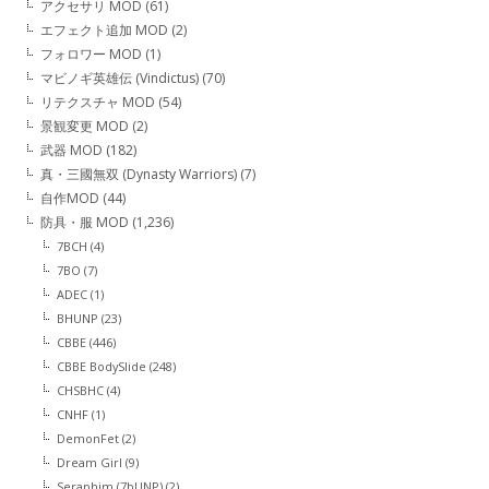
アクセサリ MOD
(61)
エフェクト追加 MOD
(2)
フォロワー MOD
(1)
マビノギ英雄伝 (Vindictus)
(70)
リテクスチャ MOD
(54)
景観変更 MOD
(2)
武器 MOD
(182)
真・三國無双 (Dynasty Warriors)
(7)
自作MOD
(44)
防具・服 MOD
(1,236)
7BCH
(4)
7BO
(7)
ADEC
(1)
BHUNP
(23)
CBBE
(446)
CBBE BodySlide
(248)
CHSBHC
(4)
CNHF
(1)
DemonFet
(2)
Dream Girl
(9)
Seraphim (7bUNP)
(2)