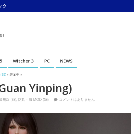
ック
届け
5
Witcher 3
PC
NEWS
SE)
» 表示中 »
Guan Yinping)
無双 (SE)
,
防具・服 MOD (SE)
コメントはありません