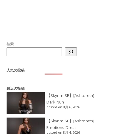
検索
人気の投稿
最近の投稿
【Skyrim SE】[Ashtoreth]
Dark Nun
posted on 8月 6, 2026
【Skyrim SE】[Ashtoreth]
Emotions Dress
posted on 8月 4, 2026