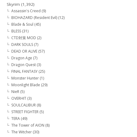
Skyrim
(1,392)
Assassin's Creed
(9)
BIOHAZARD (Resident Evil)
(12)
Blade & Soul
(45)
BLESS
(31)
CTD対策 MOD
(2)
DARK SOULS
(7)
DEAD OR ALIVE
(57)
Dragon Age
(7)
Dragon Quest
(3)
FINAL FANTASY
(25)
Monster Hunter
(1)
Moonlight Blade
(29)
NieR
(5)
OVERHIT
(3)
SOULCALIBUR
(8)
STREET FIGHTER
(5)
TERA
(49)
The Tower of AION
(8)
The Witcher
(30)