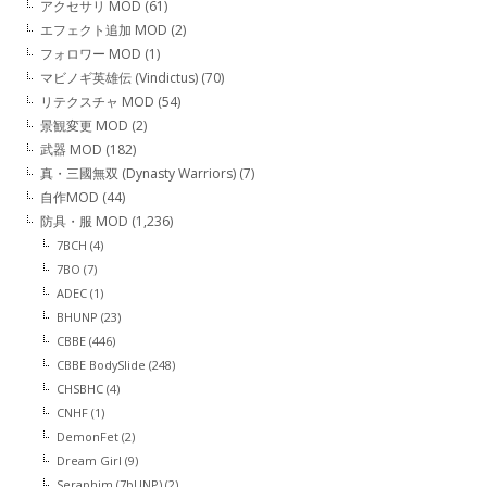
アクセサリ MOD
(61)
エフェクト追加 MOD
(2)
フォロワー MOD
(1)
マビノギ英雄伝 (Vindictus)
(70)
リテクスチャ MOD
(54)
景観変更 MOD
(2)
武器 MOD
(182)
真・三國無双 (Dynasty Warriors)
(7)
自作MOD
(44)
防具・服 MOD
(1,236)
7BCH
(4)
7BO
(7)
ADEC
(1)
BHUNP
(23)
CBBE
(446)
CBBE BodySlide
(248)
CHSBHC
(4)
CNHF
(1)
DemonFet
(2)
Dream Girl
(9)
Seraphim (7bUNP)
(2)