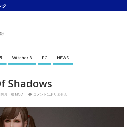
ック
届け
5
Witcher 3
PC
NEWS
f Shadows
,
防具・服 MOD
コメントはありません