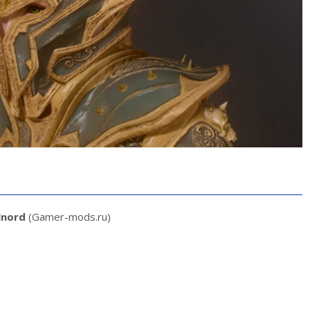
lnord
(Gamer-mods.ru)