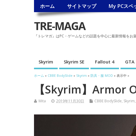
ホーム
サイトマップ
My PCスペ
TRE-MAGA
『トレマガ』はPC・ゲームなどの話題を中心に最新情報をお
Skyrim
Skyrim SE
Fallout 4
GTA 
ホーム
»
CBBE BodySlide
»
Skyrim
»
防具・服 MOD
» 表示中 »
【Skyrim】Armor O
Mita
2019年11月30日
CBBE BodySlide
,
Skyrim