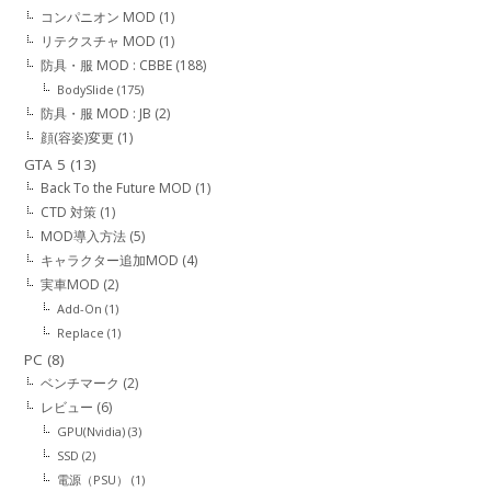
コンパニオン MOD
(1)
リテクスチャ MOD
(1)
防具・服 MOD : CBBE
(188)
BodySlide
(175)
防具・服 MOD : JB
(2)
顔(容姿)変更
(1)
GTA 5
(13)
Back To the Future MOD
(1)
CTD 対策
(1)
MOD導入方法
(5)
キャラクター追加MOD
(4)
実車MOD
(2)
Add-On
(1)
Replace
(1)
PC
(8)
ベンチマーク
(2)
レビュー
(6)
GPU(Nvidia)
(3)
SSD
(2)
電源（PSU）
(1)