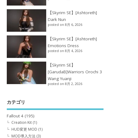
【Skyrim SE】[Ashtoreth]
Dark Nun
posted on 8月 6, 2026
【Skyrim SE】[Ashtoreth]
Emotions Dress
posted on 8月 4, 2026
【Skyrim SE】
[GarudaB]Warriors Orochi 3
Wang Yuanji
posted on 8月 2, 2026
カテゴリ
Fallout 4
(195)
Creation Kit
(1)
HUD変更 MOD
(1)
MOD導入方法
(3)