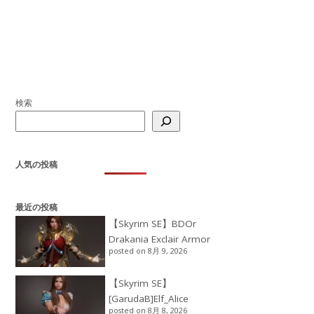
検索
人気の投稿
最近の投稿
【Skyrim SE】BDOr
Drakania Exclair Armor
posted on 8月 9, 2026
【Skyrim SE】
[GarudaB]Elf_Alice
posted on 8月 8, 2026