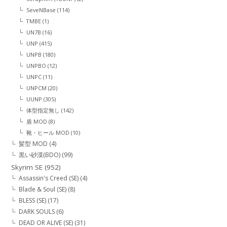
SeveNBase
(114)
TMBE
(1)
UN7B
(16)
UNP
(415)
UNPB
(180)
UNPBO
(12)
UNPC
(11)
UNPCM
(20)
UUNP
(305)
体型指定無し
(142)
盾 MOD
(8)
靴・ヒール MOD
(10)
髪型 MOD
(4)
黒い砂漠(BDO)
(99)
Skyrim SE
(952)
Assassin's Creed (SE)
(4)
Blade & Soul (SE)
(8)
BLESS (SE)
(17)
DARK SOULS
(6)
DEAD OR ALIVE (SE)
(31)