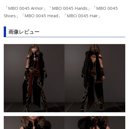
「MBO 0045 Armor」「MBO 0045 Hands」「MBO 0045
Shoes」「MBO 0045 Head」「MBO 0045 Hair」
画像レビュー