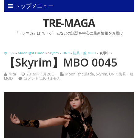
トップメニュー
TRE-MAGA
『トレマガ』はPC・ゲームなどの話題を中心に最新情報をお届け
ホーム
»
Moonlight Blade
»
Skyrim
»
UNP
»
防具・服 MOD
» 表示中 »
【Skyrim】MBO 0045
Mita
2019年11月26日
Moonlight Blade
,
Skyrim
,
UNP
,
防具・服
MOD
コメントはありません