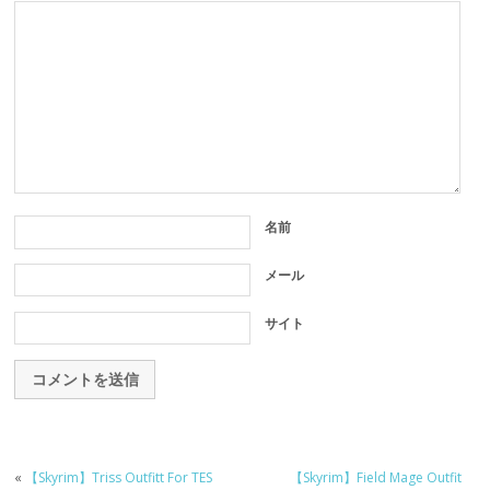
名前
メール
サイト
«
【Skyrim】Triss Outfitt For TES
【Skyrim】Field Mage Outfit