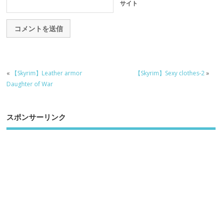
サイト
«
【Skyrim】Leather armor
【Skyrim】Sexy clothes-2
»
Daughter of War
スポンサーリンク