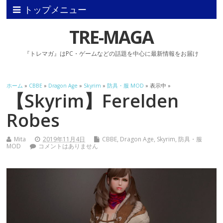
トップメニュー
TRE-MAGA
『トレマガ』はPC・ゲームなどの話題を中心に最新情報をお届け
ホーム
»
CBBE
»
Dragon Age
»
Skyrim
»
防具・服 MOD
» 表示中 »
【Skyrim】Ferelden
Robes
Mita
2019年11月4日
CBBE
,
Dragon Age
,
Skyrim
,
防具・服
MOD
コメントはありません