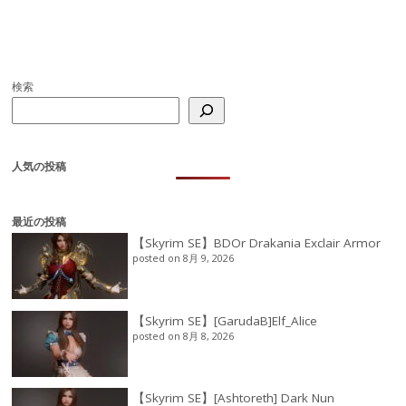
検索
人気の投稿
最近の投稿
【Skyrim SE】BDOr Drakania Exclair Armor
posted on 8月 9, 2026
【Skyrim SE】[GarudaB]Elf_Alice
posted on 8月 8, 2026
【Skyrim SE】[Ashtoreth] Dark Nun