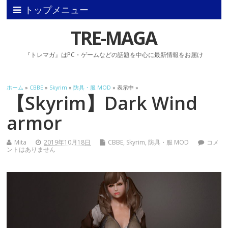
トップメニュー
TRE-MAGA
『トレマガ』はPC・ゲームなどの話題を中心に最新情報をお届け
ホーム
»
CBBE
»
Skyrim
»
防具・服 MOD
» 表示中 »
【Skyrim】Dark Wind
armor
Mita
2019年10月18日
CBBE
,
Skyrim
,
防具・服 MOD
コメ
ントはありません