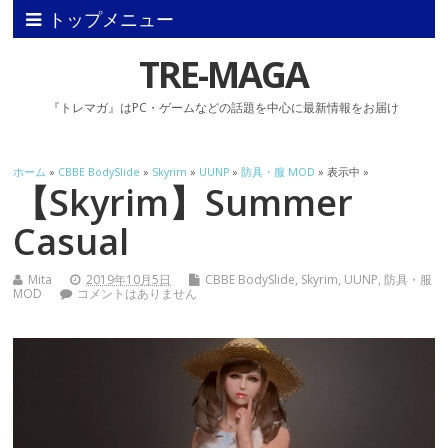
トップメニュー
TRE-MAGA
『トレマガ』はPC・ゲームなどの話題を中心に最新情報をお届け
ホーム
»
CBBE BodySlide
»
Skyrim
»
UUNP
»
防具・服 MOD
» 表示中 »
【Skyrim】Summer
Casual
Mita
2019年10月5日
CBBE BodySlide
,
Skyrim
,
UUNP
,
防具・服
MOD
コメントはありません