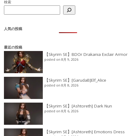
検索
人気の投稿
最近の投稿
【Skyrim SE】BDOr Drakania Exclair Armor
posted on 8月 9, 2026
【Skyrim SE】[GarudaB]Elf_Alice
posted on 8月 8, 2026
【Skyrim SE】[Ashtoreth] Dark Nun
posted on 8月 6, 2026
【Skyrim SE】[Ashtoreth] Emotions Dress