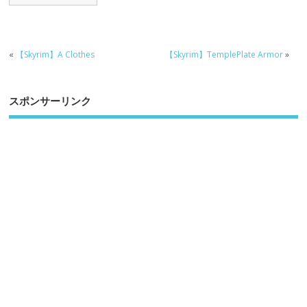
«
【Skyrim】A Clothes
【Skyrim】TemplePlate Armor
»
スポンサーリンク