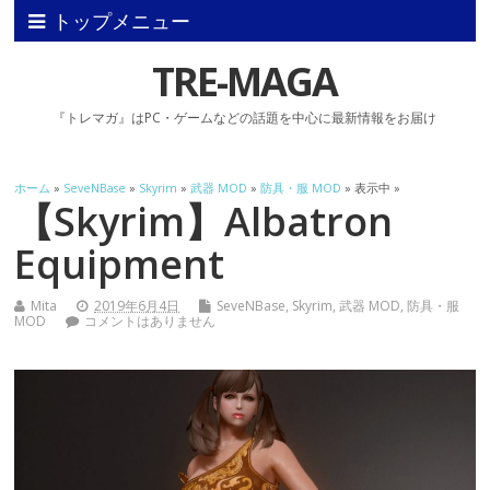
トップメニュー
TRE-MAGA
『トレマガ』はPC・ゲームなどの話題を中心に最新情報をお届け
ホーム
»
SeveNBase
»
Skyrim
»
武器 MOD
»
防具・服 MOD
» 表示中 »
【Skyrim】Albatron
Equipment
Mita
2019年6月4日
SeveNBase
,
Skyrim
,
武器 MOD
,
防具・服
MOD
コメントはありません