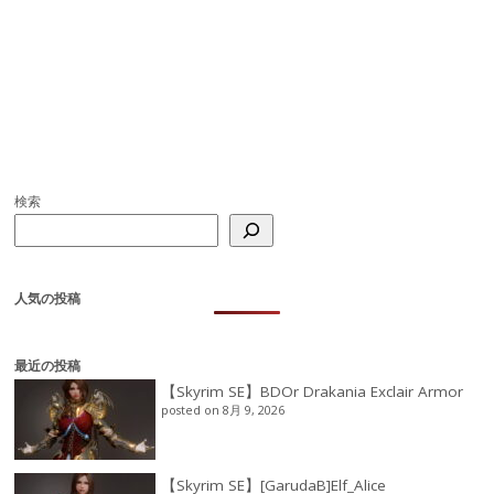
検索
人気の投稿
最近の投稿
【Skyrim SE】BDOr Drakania Exclair Armor
posted on 8月 9, 2026
【Skyrim SE】[GarudaB]Elf_Alice